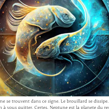
ne se trouvent dans ce signe. Le brouillard se dissip
 à vous quitter. Certes, Neptune est la planete du ress