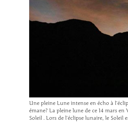
Une pleine Lune intense en écho à l’éclips
émane? La pleine lune de ce 14 mars en Vi
Soleil . Lors de l’éclipse lunaire, le Soleil 