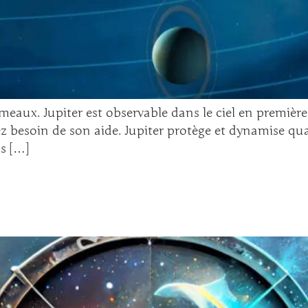
meaux. Jupiter est observable dans le ciel en première 
z besoin de son aide. Jupiter protège et dynamise quan
s […]